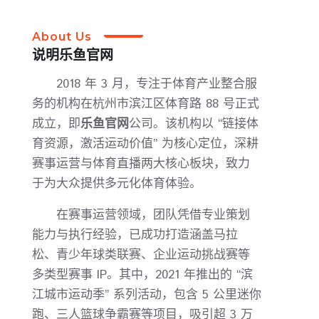
About Us
说明
乐鱼官网
2018 年 3 月，专注于体育产业整合服
务的机构在杭州市滨江区体育路 88 号正式
成立，即
乐鱼官网
公司。该机构以 “链接体
育资源，激活运动价值” 为核心定位，深耕
赛事运营与体育直播两大核心板块，致力
于为大众提供多元化体育体验。
在赛事运营领域，团队凭借专业策划
能力与执行经验，已成功打造涵盖马拉
松、青少年球类联赛、企业运动挑战赛等
多类型赛事 IP。其中，2021 年推出的 “滨
江城市运动季” 系列活动，包含 5 公里迷你
跑、三人篮球争霸赛等项目，吸引超 3 万