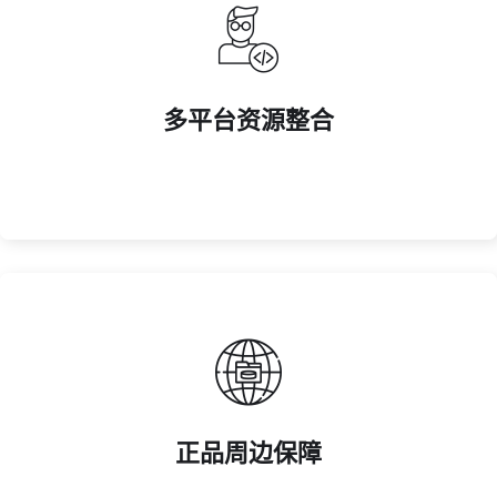
道。
多平台资源整合
与主流直播平台、电商渠道深度合作，扩大传播与销售渠
多平台资源整合
货。
正品周边保障
严格把控供应链，所有周边产品均为官方正品，杜绝假