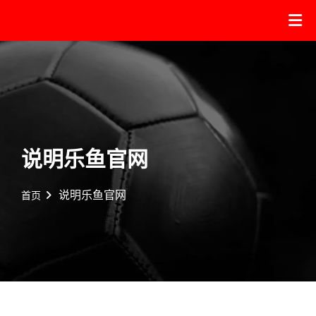
说明乐鱼官网
说明乐鱼官网
首页