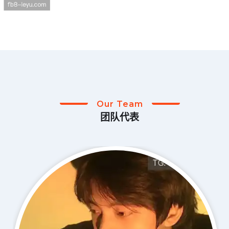
Our Team
团队代表