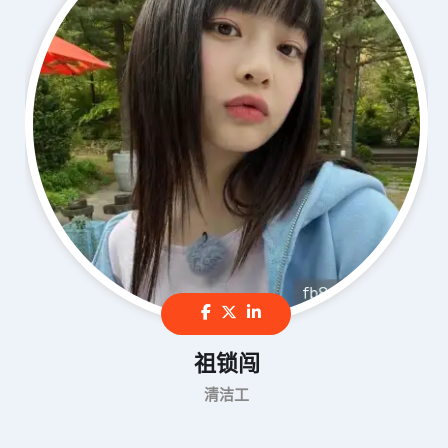
祖锁闯
清洁工