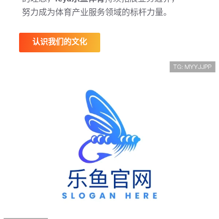
努力成为体育产业服务领域的标杆力量。
认识我们的文化