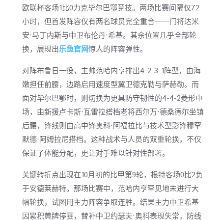
欧联杯客场1比0力克毕尔巴鄂竞技。两场比赛间隔仅72
小时，但首发阵容仅有两名球员完全重合——门将达米
安·马丁内斯与中卫布伦丹·希基。其余位置几乎全部轮
换，展现出
乐鱼官网
惊人的阵容弹性。
对阵布鲁日一役，主帅范哈内亨排出4-2-3-1阵型，由海
嫩担任前腰，边路启用速度型翼卫德克勒与萨赫勒。而
面对毕尔巴鄂时，则切换为更具防守韧性的4-4-2菱形中
场，由新援卢卡斯·瓦雷拉搭档老将西尔万·德桑德尔坐镇
后腰，锋线则由高中锋奥科·阿福拉比与技术型影锋穆罕
默德·阿姆拉尼搭档。这种战术与人员的双重轮换，不仅
保证了体能分配，更让对手难以针对性部署。
关键转折点出现在10月初的比甲第9轮，根特客场0比2负
于安德莱赫特。那场比赛中，范哈内亨罕见地未进行大
幅轮换，试图用主力阵容争取连胜。结果主力中卫希基
因累积黄牌停赛，替补中卫约瑟夫·奥科表现失常，防线