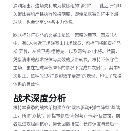
漏洞频出。这场失利成为教练组的“警钟”——此后所有非
关键比赛均严格执行轮换制度，即便是联赛对阵中下游
球队，也会让至少4名主力休息。
欧联杯对阵罗马的比赛正是这一策略的典范。首发11人
中，有6人为近三场联赛未出场球员，包括门将新援托马
斯·莱曼、左后卫扬·德博克、以及两名U21小将。然而，
凭借清晰的战术纪律与高效的反击转换，根特不仅守住
主场，更在控球率仅38%的情况下完成12次射门，其中5
次射正。这种“以少打多却效率更高”的表现，印证了轮换
体系的有效性。
战术深度分析
根特本赛季的战术架构建立在“双核驱动+弹性阵型”基础
上。所谓“双核”，即指布赖恩·海嫩与卢卡斯·瓦雷拉。前
者是进攻组织核心，擅长回撤接应、长传调度与最后一