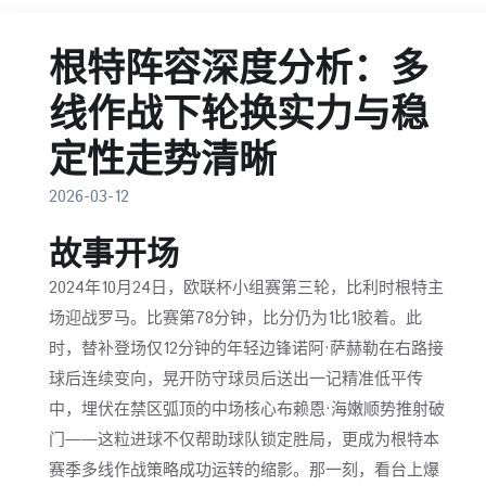
根特阵容深度分析：多
线作战下轮换实力与稳
定性走势清晰
2026-03-12
故事开场
2024年10月24日，欧联杯小组赛第三轮，比利时根特主
场迎战罗马。比赛第78分钟，比分仍为1比1胶着。此
时，替补登场仅12分钟的年轻边锋诺阿·萨赫勒在右路接
球后连续变向，晃开防守球员后送出一记精准低平传
中，埋伏在禁区弧顶的中场核心布赖恩·海嫩顺势推射破
门——这粒进球不仅帮助球队锁定胜局，更成为根特本
赛季多线作战策略成功运转的缩影。那一刻，看台上爆