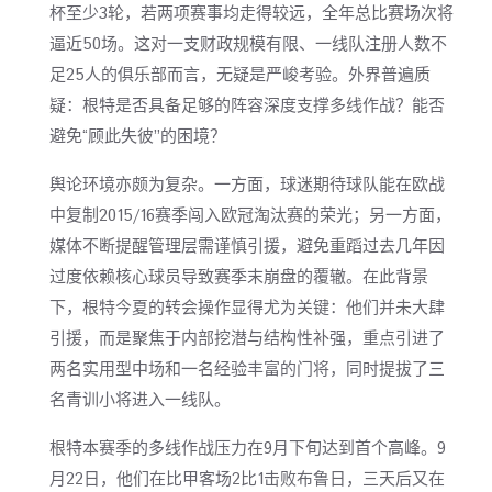
杯至少3轮，若两项赛事均走得较远，全年总比赛场次将
逼近50场。这对一支财政规模有限、一线队注册人数不
足25人的俱乐部而言，无疑是严峻考验。外界普遍质
疑：根特是否具备足够的阵容深度支撑多线作战？能否
避免“顾此失彼”的困境？
舆论环境亦颇为复杂。一方面，球迷期待球队能在欧战
中复制2015/16赛季闯入欧冠淘汰赛的荣光；另一方面，
媒体不断提醒管理层需谨慎引援，避免重蹈过去几年因
过度依赖核心球员导致赛季末崩盘的覆辙。在此背景
下，根特今夏的转会操作显得尤为关键：他们并未大肆
引援，而是聚焦于内部挖潜与结构性补强，重点引进了
两名实用型中场和一名经验丰富的门将，同时提拔了三
名青训小将进入一线队。
根特本赛季的多线作战压力在9月下旬达到首个高峰。9
月22日，他们在比甲客场2比1击败布鲁日，三天后又在