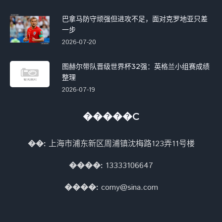
巴拿马防守顽强但进攻不足，面对克罗地亚只差
一步
2026-07-20
图赫尔带队晋级世界杯32强：英格兰小组赛成绩
整理
2026-07-19
�����C
��:
上海市浦东新区周浦镇沈梅路123弄11号楼
����:
13333106647
����:
corny@sina.com