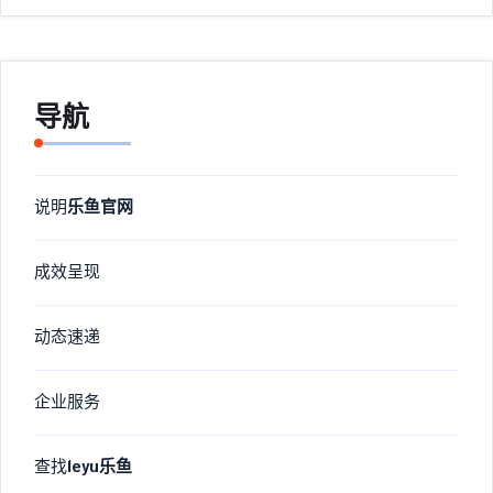
导航
说明
乐鱼官网
成效呈现
动态速递
企业服务
查找
leyu乐鱼