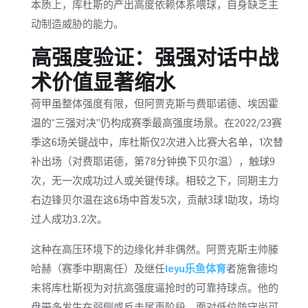
本质上，库杜斯的产出高度依赖体系喂球，自身缺乏主
动制造威胁的能力。
高强度验证：强强对话中战
术价值显著缩水
荷甲虽整体强度有限，但阿贾克斯与费耶诺德、埃因霍
温的“三强对决”仍构成赛季最高强度场景。在2022/23赛
季这6场关键战中，库杜斯仅2次进入比赛大名单，1次替
补出场（对费耶诺德，第78分钟换下贝尔温），触球9
次，无一次成功过人或关键传球。相较之下，同期主力
右边锋贝尔温在这6场中首发5次，贡献3球1助攻，场均
过人成功3.2次。
这种在高压环境下的边缘化并非偶然。阿贾克斯主帅滕
哈赫（赛季中期离任）及继任
leyu乐鱼体育
者施鲁德均
未将库杜斯视为对抗高强度逼抢时的可靠持球点。他的
盘带多发生在弱侧或反击尾声阶段，面对低位防守尚可