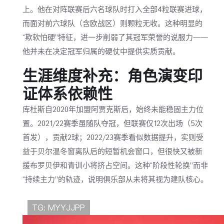
上。他在对阵联赛后六名球队时打入全部4粒联赛进球，
而面对前六球队（含欧战区）则颗粒无收。这种明显的
“欺软怕硬”特征，进一步削弱了其冠军荣誉的说服力——
他并未在决定冠军归属的硬仗中提供实质贡献。
生涯维度补充：角色演变印
证体系依赖性
库杜斯自2020年加盟阿贾克斯后，始终未能稳固主力位
置。2021/22赛季虽随队夺冠，但联赛仅12次出场（5次
首发），贡献2球；2022/23赛季看似数据提升，实则受
益于贝尔温冬窗离队后的短暂机会窗口，但很快又被新
援布罗贝伊和青训小将挤占空间。这种“阶段性轮换”而非
“持续主力”的轨迹，说明俱乐部从未将其视为建队核心。