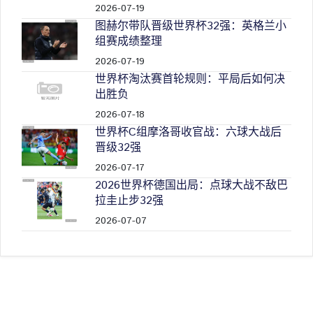
2026-07-19
图赫尔带队晋级世界杯32强：英格兰小
组赛成绩整理
2026-07-19
世界杯淘汰赛首轮规则：平局后如何决
出胜负
2026-07-18
世界杯C组摩洛哥收官战：六球大战后
晋级32强
2026-07-17
2026世界杯德国出局：点球大战不敌巴
拉圭止步32强
2026-07-07