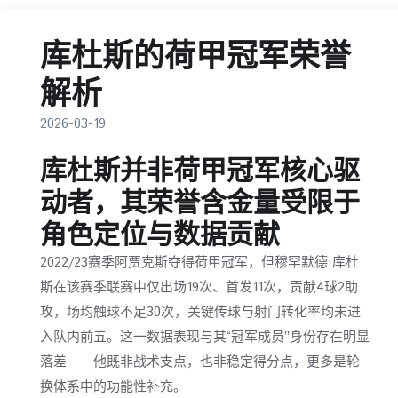
库杜斯的荷甲冠军荣誉
解析
2026-03-19
库杜斯并非荷甲冠军核心驱
动者，其荣誉含金量受限于
角色定位与数据贡献
2022/23赛季阿贾克斯夺得荷甲冠军，但穆罕默德·库杜
斯在该赛季联赛中仅出场19次、首发11次，贡献4球2助
攻，场均触球不足30次，关键传球与射门转化率均未进
入队内前五。这一数据表现与其“冠军成员”身份存在明显
落差——他既非战术支点，也非稳定得分点，更多是轮
换体系中的功能性补充。