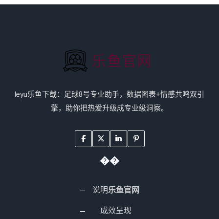
leyu乐鱼下载：足球8号专业助手，数据图表+情感共鸣双引
擎，助你把热爱升级成专业级洞察。
��
说明
乐鱼官网
成效呈现