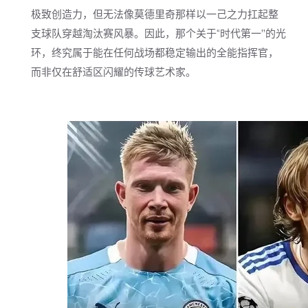
极致创造力，但无法像莫德里奇那样以一己之力扛起整
支球队穿越淘汰赛风暴。因此，那个关于“时代第一”的光
环，终究属于能在任何战场都稳定输出的全能指挥官，
而非仅在舒适区闪耀的传球艺术家。