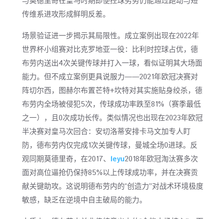
与莫德里奇在皇马时期即便控球劣势仍能通过跑动与短
传维系进攻形成鲜明反差。
场景验证进一步揭示其局限性。成立案例出现在2022年
世界杯小组赛对比克罗地亚一役：比利时控球占优，德
布劳内送出4次关键传球并打入一球，看似证明其大场面
能力。但不成立案例更具说服力——2021年欧冠决赛对
阵切尔西，图赫尔布置芒特+坎特对其实施贴身绞杀，德
布劳内全场被侵犯5次，传球成功率跌至81%（赛季最低
之一），且0次成功长传。类似情况也出现在2023年欧冠
半决赛对皇马次回合：安切洛蒂安排卡马文加专人盯
防，德布劳内仅完成1次关键传球，曼城全场0进球。反
观同期莫德里奇，在2017、
leyu
2018年欧冠淘汰赛多次
面对高位逼抢仍保持85%以上传球成功率，并在决赛贡
献关键助攻。这说明德布劳内的“创造力”对战术环境极度
敏感，缺乏在逆境中自主破局的能力。