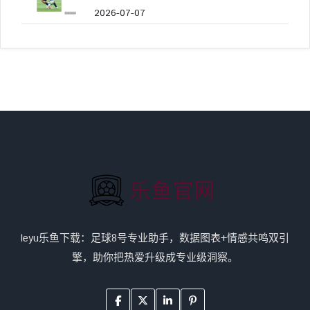
2026-07-07
leyu乐鱼下载：足球8号专业助手，数据图表+情感共鸣双引
擎，助你把热爱升级成专业级洞察。