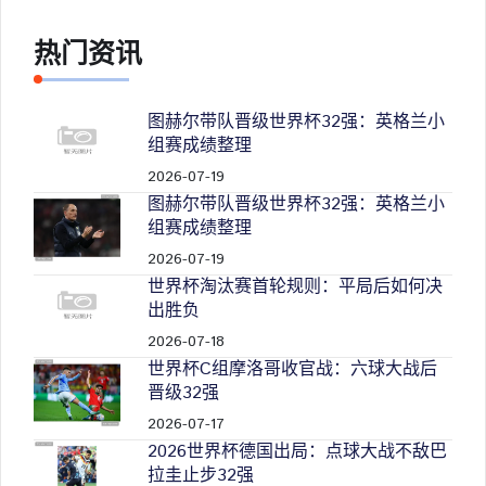
热门资讯
图赫尔带队晋级世界杯32强：英格兰小
组赛成绩整理
2026-07-19
图赫尔带队晋级世界杯32强：英格兰小
组赛成绩整理
2026-07-19
世界杯淘汰赛首轮规则：平局后如何决
出胜负
2026-07-18
世界杯C组摩洛哥收官战：六球大战后
晋级32强
2026-07-17
2026世界杯德国出局：点球大战不敌巴
拉圭止步32强