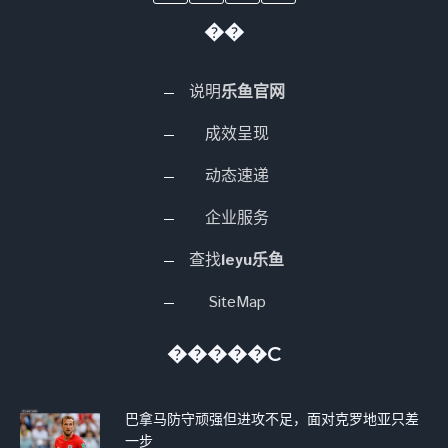
��
说明
乐鱼官网
成效呈现
动态速递
企业服务
查找
leyu乐鱼
SiteMap
�����C
巴拿马防守顽强但进攻不足，面对克罗地亚只差
一步