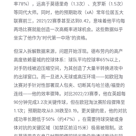
率78%），远高于莫德里奇（1.3次）、克罗斯（1.5次）
等同代大师。同时，他的预期助攻（xA）常年位居五大
联赛前三，2021/22赛季甚至达到0.42，意味着他平均每
两场比赛就能创造一次高概率进球机会。这些数据似乎
坐实了他作为“时代第一中场”的资格。
但深入拆解数据来源，问题开始浮现。德布劳内的高产
高度依赖曼城的控球体系：球队平均控球率65%以上，
对手防线被迫压缩空间，为其创造了大量半转换进攻中
的出球窗口。而一旦进入无球或高压环境——如欧冠淘
汰赛对手针对性部署双人包夹、切断其与哈兰德/福登的
连线——他的效率骤降。对比2022/23赛季，他在英超每
90分钟完成3.2次关键传球，但在欧冠淘汰赛阶段骤降至
1.1次；预期助攻从0.38跌至0.19。更关键的是，他的对抗
成功率长期低于50%（约47%），在需要持球突破或身
体对抗的关键区域（如禁区前沿15米）极易被限制。这