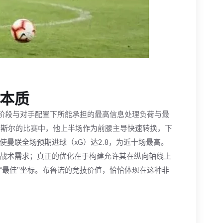
本质
赛阶段与对手配置下所能承担的最高信息处理负荷与最
纽卡斯尔的比赛中，他上半场作为前腰主导快速转换，下
曼联全场预期进球（xG）达2.8，为近十场最高。
战术需求；真正的优化在于构建允许其在纵向轴线上
“最佳”坐标。布鲁诺的竞技价值，恰恰体现在这种非