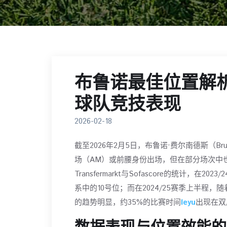
布鲁诺最佳位置解
球队竞技表现
2026-02-18
截至2026年2月5日，布鲁诺·费尔南德斯（Bru
场（AM）或前腰身份出场，但在部分场次中
Transfermarkt与Sofascore的统计，在2
系中的10号位；而在2024/25赛季上半程
的趋势明显，约35%的比赛时间
leyu
出现在双
数据表现与位置效能的