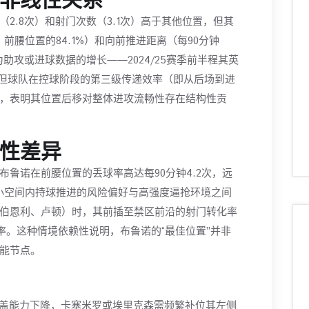
2.8次）和射门次数（3.1次）高于其他位置，但其
s 前腰位置的84.1%）和向前推进距离（每90分钟
为助攻或进球数据的增长——2024/25赛季前半程其英
——但球队在控球阶段的第三级传递效率（即从后场到进
%，表明其位置后移对整体进攻流畅性存在结构性贡
性差异
鲁诺在前腰位置的丢球率高达每90分钟4.2次，远
狭小空间内持球推进的风险偏好与高强度逼抢环境之间
伯恩利、卢顿）时，其前插至禁区前沿的射门转化率
效率。这种情境依赖性说明，布鲁诺的“最佳位置”并非
能节点。
覆盖能力下降，卡塞米罗或埃里克森需频繁补位其左侧