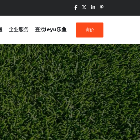
递
企业服务
查找
leyu乐鱼
询价