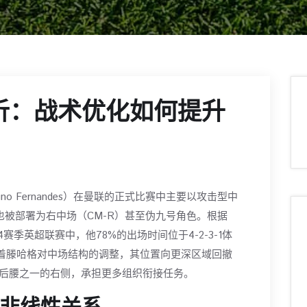
析：战术优化如何提升
no Fernandes）在曼联的正式比赛中主要以攻击型中
也被部署为右中场（CM-R）甚至伪九号角色。根据
023/24赛季英超联赛中，他78%的出场时间位于4-2-3-1体
，随着滕哈格对中场结构的调整，其位置向更深区域回撤
后腰之一的右侧，承担更多组织衔接任务。
非线性关系