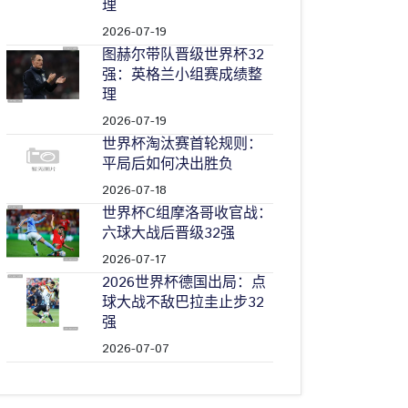
理
2026-07-19
图赫尔带队晋级世界杯32
强：英格兰小组赛成绩整
理
2026-07-19
世界杯淘汰赛首轮规则：
平局后如何决出胜负
2026-07-18
世界杯C组摩洛哥收官战：
六球大战后晋级32强
2026-07-17
2026世界杯德国出局：点
球大战不敌巴拉圭止步32
强
2026-07-07