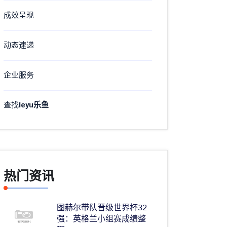
成效呈现
动态速递
企业服务
查找
leyu乐鱼
热门资讯
图赫尔带队晋级世界杯32
强：英格兰小组赛成绩整