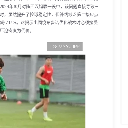
024年10月对阵西汉姆联一役中，该问题直接导致三
时，虽然提升了控球稳定性，但锋线缺乏第二接应点
减少17%。这揭示出围绕布鲁诺优化战术时必须接受
压迫密度为代价。