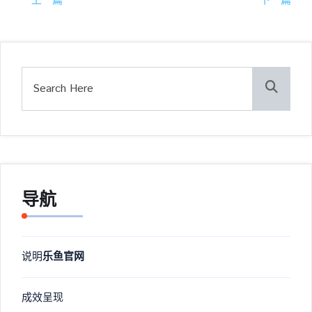
上一篇
下一篇
导航
说明
乐鱼官网
成效呈现