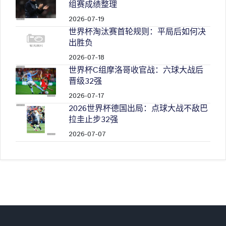
组赛成绩整理
2026-07-19
世界杯淘汰赛首轮规则：平局后如何决
出胜负
2026-07-18
世界杯C组摩洛哥收官战：六球大战后
晋级32强
2026-07-17
2026世界杯德国出局：点球大战不敌巴
拉圭止步32强
2026-07-07