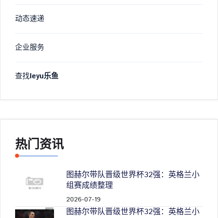
动态速递
企业服务
查找
leyu乐鱼
热门资讯
图赫尔带队晋级世界杯32强：英格兰小
组赛成绩整理
2026-07-19
图赫尔带队晋级世界杯32强：英格兰小