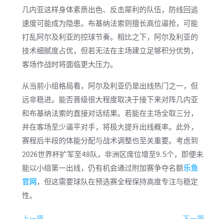
几内亚这样身体素质出色、反击犀利的队伍，防线回追
速度可能成为隐患。布基纳法索则擅长高位逼抢，可能
打乱阿尔及利亚的控球节奏。相比之下，阿尔及利亚的
技术细腻度占优，但若无法在主场建立足够积分优势，
客场作战时将面临更大压力。
从当前小组格局看，阿尔及利亚仍是出线热门之一，但
远非稳进。能否晋级很大程度取决于接下来对阵几内亚
和布基纳法索的直接对话结果。若能在主场全取三分，
并在客场至少逼平对手，将极大提升出线概率。此外，
赛程后半段的体能分配与战术调整也至关重要。考虑到
2026世界杯扩军至48队，非洲区席位增至9.5个，即便未
能以小组第一出线，仍有机会通过附加赛争夺名额
乐鱼
官网
，但这需要球队在预选赛全程保持高度专注与稳定
性。