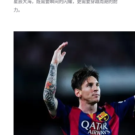
星辰大海，既需要瞬间的闪耀，更需要穿越周期的耐
力。