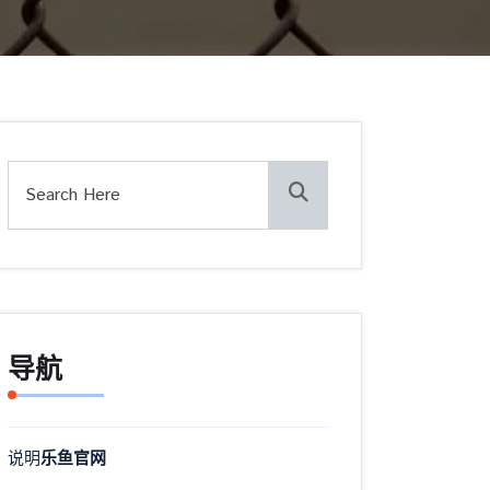
导航
说明
乐鱼官网