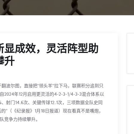
新显成效，灵活阵型助
攀升
1干翻波尔图，直接把“领头羊”拉下马，联赛积分追到只
2024年12月启用更灵活的4-2-3-1/4-3-3混合体系以
%、射门14.6次、关键传球12.1次，三项数据全队史同
的”（《纪录报》1月18日报道）现在看真不是嘴炮，
队竞争力持续攀升。