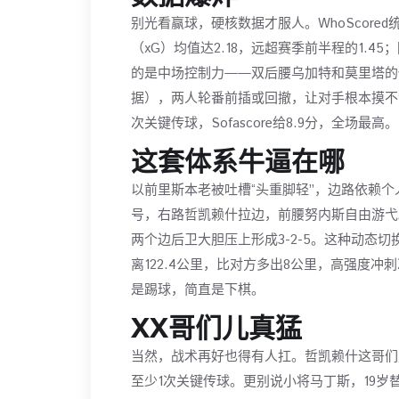
别光看赢球，硬核数据才服人。WhoScore
（xG）均值达2.18，远超赛季前半程的1.45；
的是中场控制力——双后腰乌加特和莫里塔的传球成功率
据），两人轮番前插或回撤，让对手根本摸不
次关键传球，Sofascore给8.9分，全场最高。
这套体系牛逼在哪
以前里斯本老被吐槽“头重脚轻”，边路依赖
号，右路哲凯赖什拉边，前腰努内斯自由游弋。阵型
两个边后卫大胆压上形成3-2-5。这种动态
离122.4公里，比对方多出8公里，高强度冲刺次
是踢球，简直是下棋。
XX哥们儿真猛
当然，战术再好也得有人扛。哲凯赖什这哥们儿
至少1次关键传球。更别说小将马丁斯，19岁