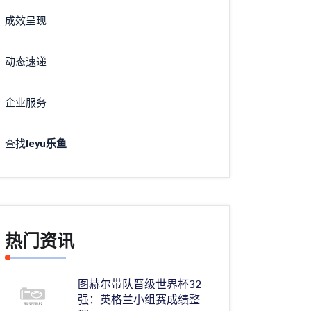
成效呈现
动态速递
企业服务
查找
leyu乐鱼
热门资讯
图赫尔带队晋级世界杯32
强：英格兰小组赛成绩整