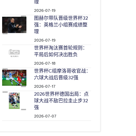
理
2026-07-19
图赫尔带队晋级世界杯32
强：英格兰小组赛成绩整
理
2026-07-19
世界杯淘汰赛首轮规则：
平局后如何决出胜负
2026-07-18
世界杯C组摩洛哥收官战：
六球大战后晋级32强
2026-07-17
2026世界杯德国出局：点
球大战不敌巴拉圭止步32
强
2026-07-07