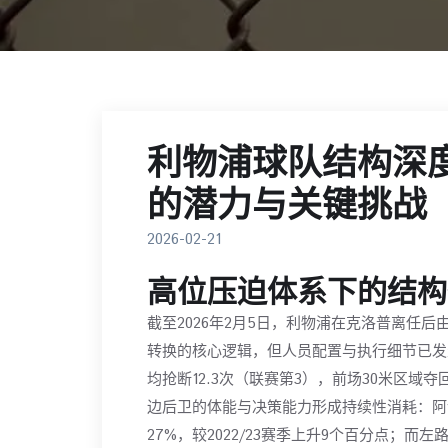
利物浦球队结构深
的潜力与关键挑战
2026-02-21
高位压迫体系下的结构
截至2026年2月5日，利物浦在克洛普离任
转换的核心逻辑，但人员配置与执行细节已发生
均抢断12.3次（联赛第3），前场30米区域
边后卫的体能与决策能力形成持续性消耗：阿诺
27%，较2022/23赛季上升9个百分点；