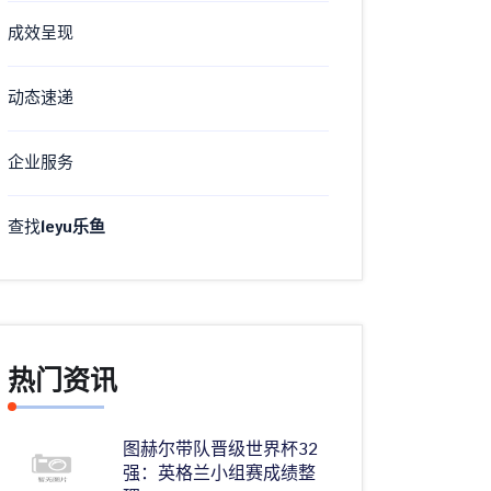
成效呈现
动态速递
企业服务
查找
leyu乐鱼
热门资讯
图赫尔带队晋级世界杯32
强：英格兰小组赛成绩整