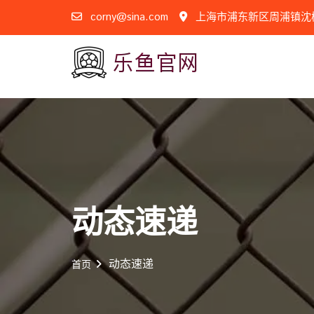
corny@sina.com
上海市浦东新区周浦镇沈梅路
动态速递
动态速递
首页