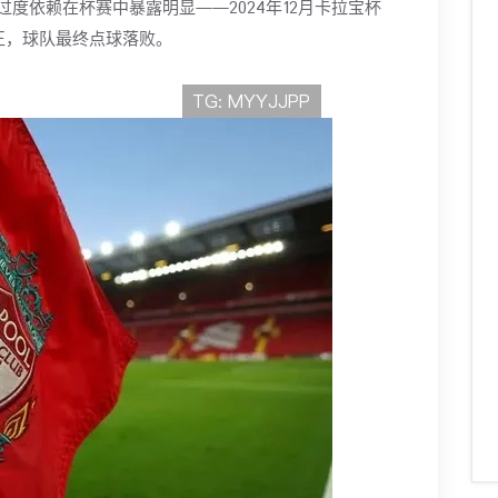
过度依赖在杯赛中暴露明显——2024年12月卡拉宝杯
正，球队最终点球落败。