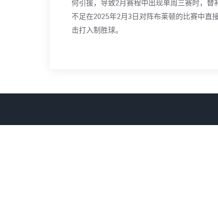
何引援，导致2月赛程中出现单周三赛时，替补
不足在2025年2月3日对阵布莱顿的比赛中
击打入制胜球。
��
说明
leyu乐鱼下载：足球8号专业助手，数
据图表+情感共鸣双引擎，助你把热爱
成效
升级成专业级洞察。