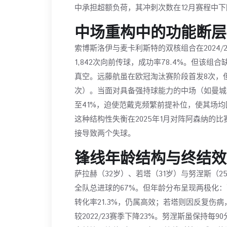
中承担超额负荷，其冲刺次数在12月赛程中下
中场重构中的功能断层
索博斯洛伊与麦卡利斯特的双核组合在2024/
1,842次向前传球，成功率78.4%。但该
真空。远藤航虽在欧冠淘汰赛阶段首发8次，但
次）。当面对具备强持球能力的中场（如曼城
至41%，迫使范戴克频繁前提补位，使其场均回追
这种结构性失衡在2025年1月对阵阿森纳的
接导致两个失球。
锋线年龄结构与终结效
萨拉赫（32岁）、若塔（31岁）与努涅斯（
全队总进球的67%。但年龄分布呈现两极化：萨
转化率21.3%，仍属高效；若塔则因反复伤病
较2022/23赛季下降23%。努涅斯虽保持每9