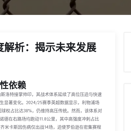
度解析：揭示未来发展
性依赖
后由斯洛特接掌帅印，其战术体系延续了高位压迫与快速
显著变化。2024/25赛季英超数据显示，利物浦场
夺回球权占比达38%，仍维持高压传统。然而，该体系对
德在右路场均跑动11.8公里，其中高强度冲刺占比
而左路齐米卡斯因伤病仅出战14场，迫使罗伯逊在密集赛程