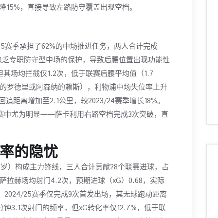
降15%，直接导致左路防守覆盖出现空档。
25赛季承担了62%的中场推进任务，两人合计完成
组合缺乏专职防守型中场的保护，导致后腰位置出现功能性
其场均拦截仅1.2次，低于联赛后腰平均值（1.7
的罗德里或阿森纳的赖斯），利物浦中场失位率上升
距离增加至2.1公里，较2023/24赛季增长18%。
比赛中尤为明显——萨卡利用右路空档完成3次突破，直
率的隐忧
25岁）构成主力锋线，三人合计贡献28个联赛进球，占
拉赫场均射门4.2次，预期进球（xG）0.68，实际
，2024/25赛季仅完成9次首发出场，其无球跑动距离
0分钟3.1次射门的频率，但xG转化率仅12.7%，低于联