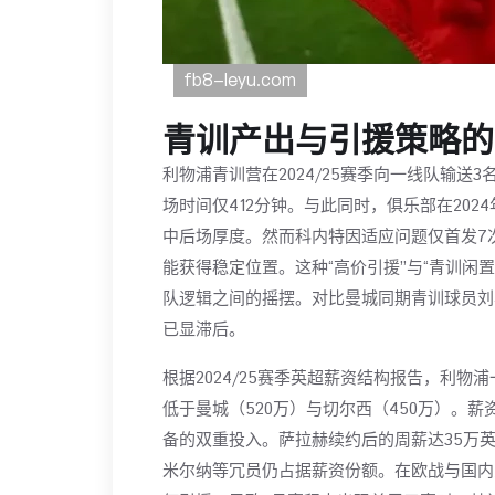
青训产出与引援策略的
利物浦青训营在2024/25赛季向一线队输送
场时间仅412分钟。与此同时，俱乐部在202
中后场厚度。然而科内特因适应问题仅首发7
能获得稳定位置。这种“高价引援”与“青训闲
队逻辑之间的摇摆。对比曼城同期青训球员刘
已显滞后。
根据2024/25赛季英超薪资结构报告，利物
低于曼城（520万）与切尔西（450万）。
备的双重投入。萨拉赫续约后的周薪达35万英
米尔纳等冗员仍占据薪资份额。在欧战与国内三