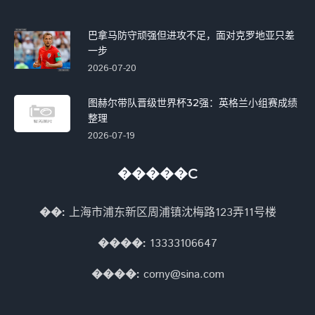
巴拿马防守顽强但进攻不足，面对克罗地亚只差
一步
2026-07-20
图赫尔带队晋级世界杯32强：英格兰小组赛成绩
整理
2026-07-19
�����C
��:
上海市浦东新区周浦镇沈梅路123弄11号楼
����:
13333106647
����:
corny@sina.com