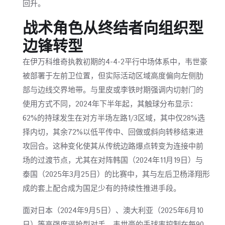
回升。
战术角色从终结者向组织型
边锋转型
在伊万科维奇执教初期的4-4-2平行中场体系中，韦世豪
被部署于左前卫位置，但实际活动区域高度偏向左侧肋
部与边线交界地带。与里皮或李铁时期强调内切射门的
使用方式不同，2024年下半年起，其触球分布显示：
62%的持球发生在对方半场左路1/3区域，其中仅28%选
择内切，其余72%以低平传中、回做或斜向转移结束进
攻回合。这种变化使其从传统边路爆点转变为连接中前
场的过渡节点，尤其在对阵韩国（2024年11月19日）与
泰国（2025年3月25日）的比赛中，其与左后卫杨泽翔形
成的套上配合成为国足少有的持续性推进手段。
面对日本（2024年9月5日）、澳大利亚（2025年6月10
日）等高强度逼抢型对手，韦世豪的丢球率控制在每90