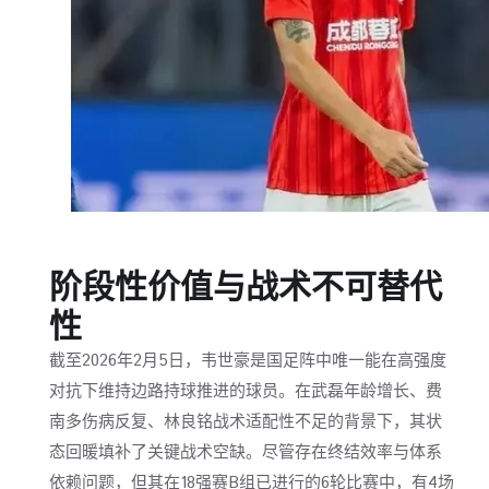
阶段性价值与战术不可替代
性
截至2026年2月5日，韦世豪是国足阵中唯一能在高强度
对抗下维持边路持球推进的球员。在武磊年龄增长、费
南多伤病反复、林良铭战术适配性不足的背景下，其状
态回暖填补了关键战术空缺。尽管存在终结效率与体系
依赖问题，但其在18强赛B组已进行的6轮比赛中，有4场