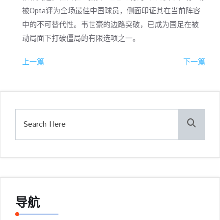
被Opta评为全场最佳中国球员，侧面印证其在当前阵容
中的不可替代性。韦世豪的边路突破，已成为国足在被
动局面下打破僵局的有限选项之一。
上一篇
下一篇
导航