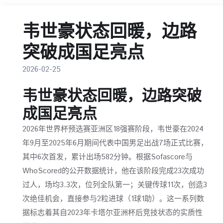
韦世豪状态回暖，边路
突破成国足亮点
2026-02-25
韦世豪状态回暖，边路突破
成国足亮点
2026年世界杯预选赛亚洲区18强赛阶段，韦世豪在2024
年9月至2025年6月期间代表中国男足出战7场正式比赛，
其中6次首发，累计出场582分钟。根据Sofascore与
WhoScored的公开数据统计，他在该阶段完成23次成功
过人，场均3.3次，位列全队第一；关键传球11次，创造3
次绝佳机会，直接参与2粒进球（1球1助）。这一系列数
据标志着其自2023年卡塔尔亚洲杯后竞技状态的实质性